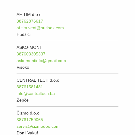
AF TIM d.o.o
38762876617
af.tim.vent@outlook.com
Hadžići
ASKO-MONT
387603305337
askomontinfo@gmail.com
Visoko
CENTRAL TECH d.o.o
38761581481
info@centraltech.ba
Žepče
Čizmo d.o.o
38761759065
servis@cizmodoo.com
Donji Vakuf