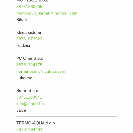
MG FRIGO d.o.o
38761860835
muminovic_kenan@hotmail.com
Bihać
Klima sistemi
38761073923
Hadžići
PC Oner d.o.o
38761724775
nerminosmic@yahoo.com
Lukavac
Smart d.o.o
38761109941
info@smart.ba
Jajce
TERMO-AQUA d.o.o
38761494484