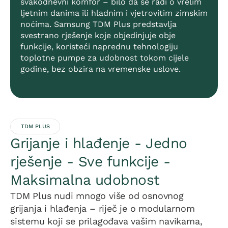
svakodnevni komfor – bilo da se radi o vrelim
ljetnim danima ili hladnim i vjetrovitim zimskim
noćima. Samsung TDM Plus predstavlja
svestrano rješenje koje objedinjuje obje
funkcije, koristeći naprednu tehnologiju
toplotne pumpe za udobnost tokom cijele
godine, bez obzira na vremenske uslove.
TDM PLUS
Grijanje i hlađenje - Jedno
rješenje - Sve funkcije -
Maksimalna udobnost
TDM Plus nudi mnogo više od osnovnog
grijanja i hlađenja – riječ je o modularnom
sistemu koji se prilagođava vašim navikama,