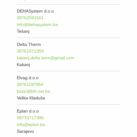
DEHASystem d.o.o
38762591501
info@dehasystem.ba
Tešanj
Delta Therm
38761871359
kakanj.delta.term@gmail.com
Kakanj
Elvag d.o.o
38761187854
kazic@bih.net.ba
Velika Kladuša
Eplan d.o.o
38733717386
info@eplan.ba
Sarajevo