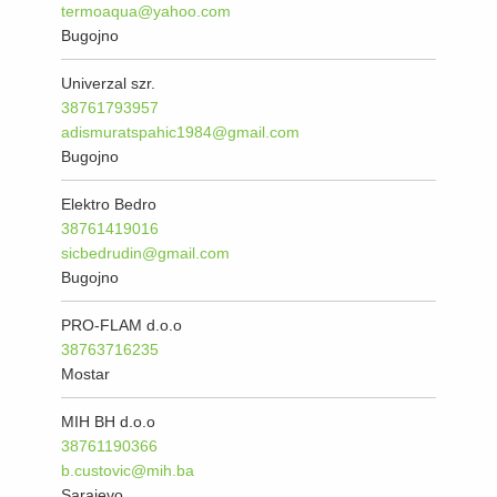
termoaqua@yahoo.com
Bugojno
Univerzal szr.
38761793957
adismuratspahic1984@gmail.com
Bugojno
Elektro Bedro
38761419016
sicbedrudin@gmail.com
Bugojno
PRO-FLAM d.o.o
38763716235
Mostar
MIH BH d.o.o
38761190366
b.custovic@mih.ba
Sarajevo