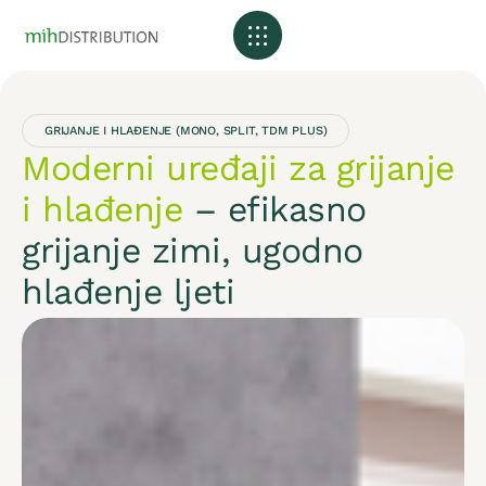
GRIJANJE I HLAĐENJE (MONO, SPLIT, TDM PLUS)
Moderni uređaji za grijanje
i hlađenje
– efikasno
grijanje zimi, ugodno
hlađenje ljeti