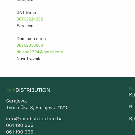
BNT klima
38762214262
Sarajevo
Dominato d.o.o
38762333888
dejana1394@gmail.com
Novi Travnik
RJ
Kl
Sarajevo,
Rj
Tvornička 3, Sarajevo 71210
Rj
info@mihdistribution.ba
061 190 366
061 190 365