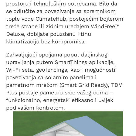
prostoru i tehnološkim potrebama. Bilo da
se odlučite za povezivanje sa spremnikom
tople vode ClimateHub, postojećim bojlerom
treće strane ili zidnim uređajem WindFree™
Deluxe, dobijate pouzdanu i tihu
klimatizaciju bez kompromisa.
Zahvaljujući opcijama poput daljinskog
upravljanja putem SmartThings aplikacije,
Wi-Fi seta, geofencinga, kao i mogućnosti
povezivanja sa solarnim panelima i
pametnom mrežom (Smart Grid Ready), TDM
Plus postaje pametno srce vašeg doma –
funkcionalno, energetski efikasno i uvijek
pod vašom kontrolom.