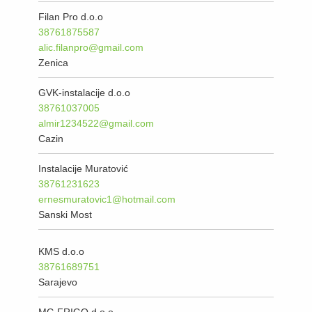
Filan Pro d.o.o
38761875587
alic.filanpro@gmail.com
Zenica
GVK-instalacije d.o.o
38761037005
almir1234522@gmail.com
Cazin
Instalacije Muratović
38761231623
ernesmuratovic1@hotmail.com
Sanski Most
KMS d.o.o
38761689751
Sarajevo