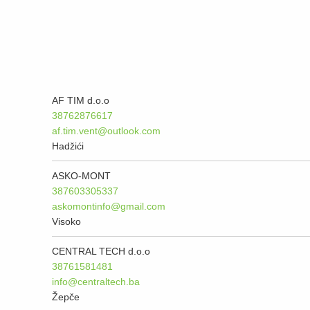
AF TIM d.o.o
38762876617
af.tim.vent@outlook.com
Hadžići
ASKO-MONT
387603305337
askomontinfo@gmail.com
Visoko
CENTRAL TECH d.o.o
38761581481
info@centraltech.ba
Žepče