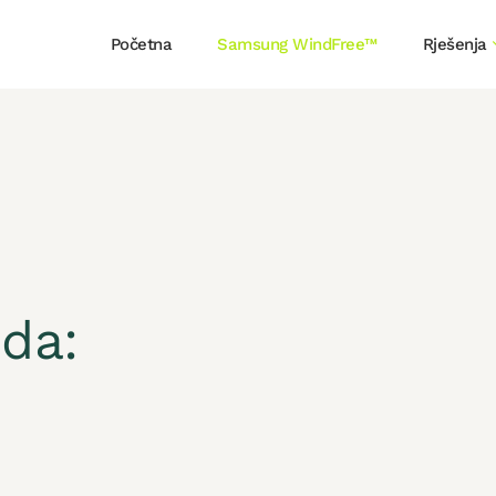
Početna
Samsung WindFree™
Rješenja
oda: