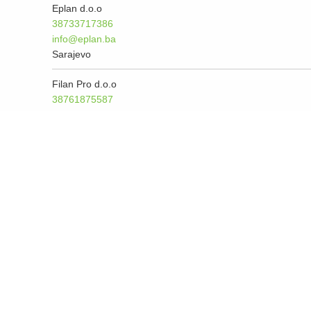
Eplan d.o.o
38733717386
info@eplan.ba
Sarajevo
Filan Pro d.o.o
38761875587
alic.filanpro@gmail.com
Zenica
GVK-instalacije d.o.o
38761037005
almir1234522@gmail.com
Cazin
Instalacije Muratović
38761231623
ernesmuratovic1@hotmail.com
Sanski Most