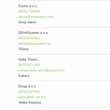
Čizmo d.o.o
38761759065
servis@cizmodoo.com
Donji Vakuf
DEHASystem d.o.o
38762591501
info@dehasystem.ba
Tešanj
Delta Therm
38761871359
kakanj.delta.term@gmail.com
Kakanj
Elvag d.o.o
38761187854
kazic@bih.net.ba
Velika Kladuša