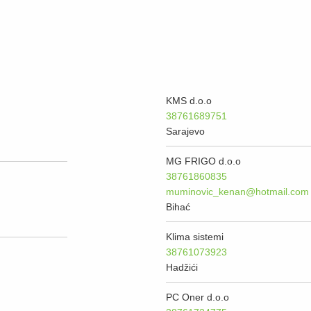
KMS d.o.o
38761689751
Sarajevo
MG FRIGO d.o.o
38761860835
muminovic_kenan@hotmail.com
Bihać
Klima sistemi
38761073923
Hadžići
PC Oner d.o.o