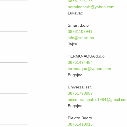
38761724775
nerminosmic@yahoo.com
Lukavac
Smart d.o.o
38761109941
info@smart.ba
Jajce
TERMO-AQUA d.o.o
38761494484
termoaqua@yahoo.com
Bugojno
Univerzal szr.
38761793957
adismuratspahic1984@gmail.co
Bugojno
Elektro Bedro
38761419016