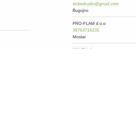
sicbedrudin@gmail.com
Bugojno
PRO-FLAM d.o.o
38763716235
Mostar
MIH BH d.o.o
38761190366
b.custovic@mih.ba
Sarajevo
BNT klima
38762214262
Sarajevo
Dominato d.o.o
38762333888
dejana1394@gmail.com
Novi Travnik