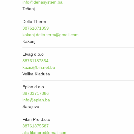
info@dehasystem.ba
Tešanj
Delta Therm
38761871359
kakanj.delta.term@gmail.com
Kakanj
Elvag d.o.o
38761187854
kazic@bih.net.ba
Velika Kladuša
Eplan d.o.o
38733717386
info@eplan.ba
Sarajevo
Filan Pro d.o.o
38761875587
alic.filanpro@gmail.com