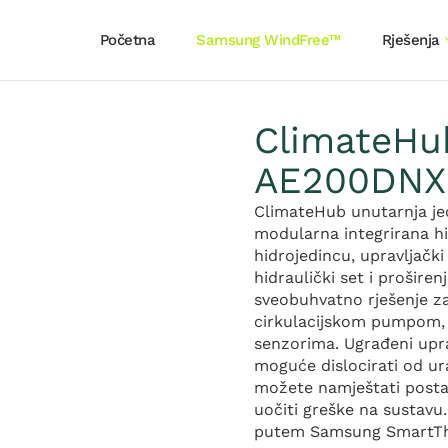
Početna
Samsung WindFree™
Rješenja
ClimateHub
AE200DNX
ClimateHub unutarnja je
modularna integrirana h
hidrojedincu, upravljački
hidraulički set i prošire
sveobuhvatno rješenje za
cirkulacijskom pumpom, 
senzorima. Ugrađeni upra
moguće dislocirati od ur
možete namještati postav
uočiti greške na sustavu.
putem Samsung SmartThin