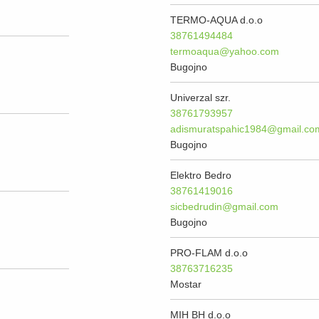
TERMO-AQUA d.o.o
38761494484
termoaqua@yahoo.com
Bugojno
Univerzal szr.
38761793957
adismuratspahic1984@gmail.co
Bugojno
Elektro Bedro
38761419016
sicbedrudin@gmail.com
Bugojno
PRO-FLAM d.o.o
38763716235
Mostar
MIH BH d.o.o