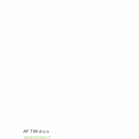
AF TIM d.o.o
38762876617