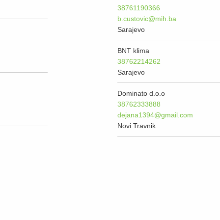
38761190366
b.custovic@mih.ba
Sarajevo
BNT klima
38762214262
Sarajevo
Dominato d.o.o
38762333888
dejana1394@gmail.com
Novi Travnik