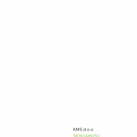
KMS d.o.o
38761689751