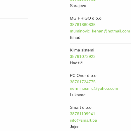
Sarajevo
MG FRIGO d.o.o
38761860835
muminovic_kenan@hotmail.com
Bihać
Klima sistemi
38761073923
Hadžići
PC Oner d.o.o
38761724775
nerminosmic@yahoo.com
Lukavac
Smart d.o.o
38761109941
info@smart.ba
Jajce