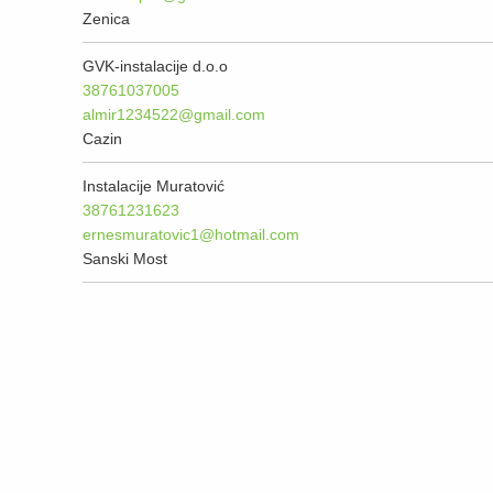
Zenica
GVK-instalacije d.o.o
38761037005
almir1234522@gmail.com
Cazin
Instalacije Muratović
38761231623
ernesmuratovic1@hotmail.com
Sanski Most