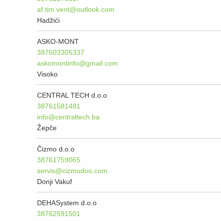
af.tim.vent@outlook.com
Hadžići
ASKO-MONT
387603305337
askomontinfo@gmail.com
Visoko
CENTRAL TECH d.o.o
38761581481
info@centraltech.ba
Žepče
Čizmo d.o.o
38761759065
servis@cizmodoo.com
Donji Vakuf
DEHASystem d.o.o
38762591501