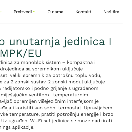
Proizvodi
O nama
Kontakt
Naš tim
 unutarnja jedinica I
MPK/EU
dinica za monoblok sistem – kompaktna i
idrojedinca sa spremnikom uključuje
 set, veliki spremnik za potrošnu toplu vodu,
nje za 2 zonski sustav. 2 zonski modul uključuje
 radijatorsko i podno grijanje s ugrađenom
miješajućim ventilom i temperaturnim
vljač opremljen višejezičnim interfejsom je
ađaja i koristiti kao sobni termostat. Upravljačem
ke temperature, pratiti potrošnju energije i brzo
 Uz ugrađeni Wi-Fi set jedinica se može nadzirati
gs aplikacije.