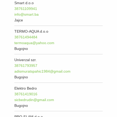
Smart d.o.o
38761109941
info@smart.ba
Jajce
TERMO-AQUA d.o.o
38761494484
termoaqua@yahoo.com
Bugojno
Univerzal szr.
38761793957
adismuratspahic1984@gmail.com
Bugojno
Elektro Bedro
38761419016
sicbedrudin@gmail.com
Bugojno
PRO-FLAM d.o.o