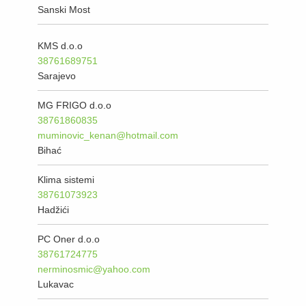
Sanski Most
KMS d.o.o
38761689751
Sarajevo
MG FRIGO d.o.o
38761860835
muminovic_kenan@hotmail.com
Bihać
Klima sistemi
38761073923
Hadžići
PC Oner d.o.o
38761724775
nerminosmic@yahoo.com
Lukavac