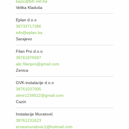
kazic@bih.net.ba
Velika Kladuša
Eplan d.o.o
38733717386
info@eplan.ba
Sarajevo
Filan Pro d.o.o
38761875587
alic.filanpro@gmail.com
Zenica
GVK-instalacije d.o.o
38761037005
almir1234522@gmail.com
Cazin
Instalacije Muratović
38761231623
ernesmuratovic1@hotmail.com