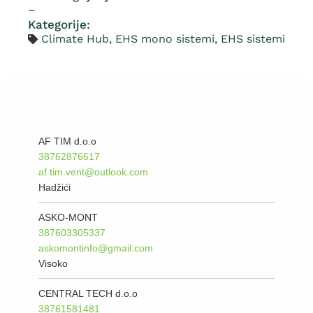
–
Kategorije:
Climate Hub
,
EHS mono sistemi
,
EHS sistemi
AF TIM d.o.o
38762876617
af.tim.vent@outlook.com
Hadžići
ASKO-MONT
387603305337
askomontinfo@gmail.com
Visoko
CENTRAL TECH d.o.o
38761581481