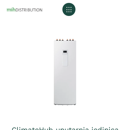
ClimateHub unutarnja jedinica