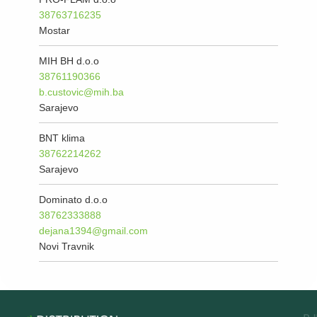
38763716235
Mostar
MIH BH d.o.o
38761190366
b.custovic@mih.ba
Sarajevo
BNT klima
38762214262
Sarajevo
Dominato d.o.o
38762333888
dejana1394@gmail.com
Novi Travnik