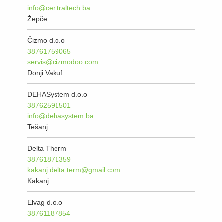
info@centraltech.ba
Žepče
Čizmo d.o.o
38761759065
servis@cizmodoo.com
Donji Vakuf
DEHASystem d.o.o
38762591501
info@dehasystem.ba
Tešanj
Delta Therm
38761871359
kakanj.delta.term@gmail.com
Kakanj
Elvag d.o.o
38761187854