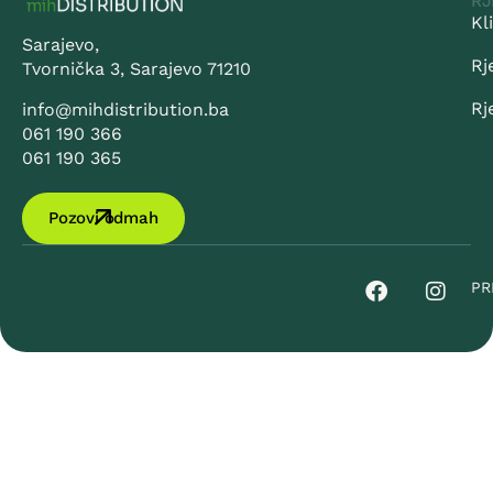
RJ
Kl
Sarajevo,
Rj
Tvornička 3, Sarajevo 71210
Rj
info@mihdistribution.ba
061 190 366
061 190 365
Pozovi odmah
PR