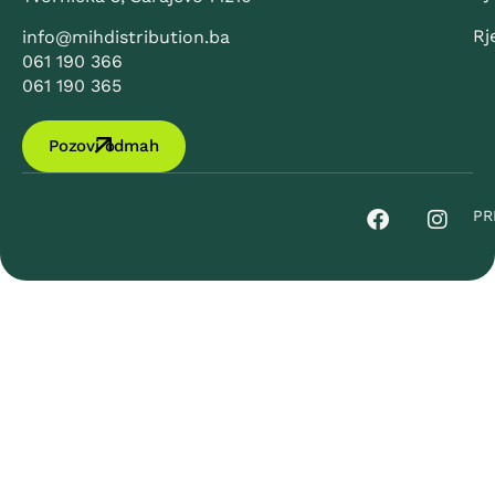
Rj
info@mihdistribution.ba
061 190 366
061 190 365
Pozovi odmah
PR