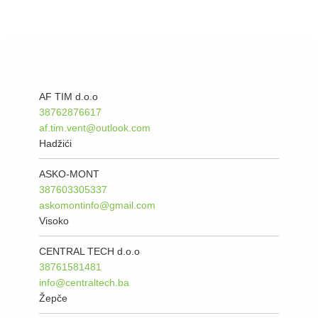
AF TIM d.o.o
38762876617
af.tim.vent@outlook.com
Hadžići
ASKO-MONT
387603305337
askomontinfo@gmail.com
Visoko
CENTRAL TECH d.o.o
38761581481
info@centraltech.ba
Žepče