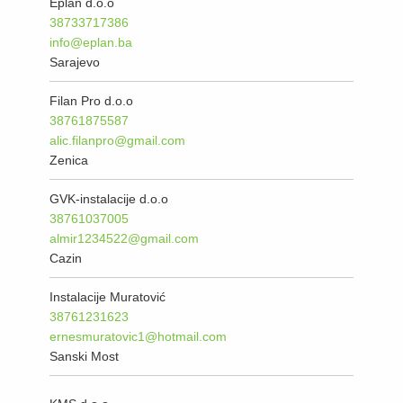
Eplan d.o.o
38733717386
info@eplan.ba
Sarajevo
Filan Pro d.o.o
38761875587
alic.filanpro@gmail.com
Zenica
GVK-instalacije d.o.o
38761037005
almir1234522@gmail.com
Cazin
Instalacije Muratović
38761231623
ernesmuratovic1@hotmail.com
Sanski Most