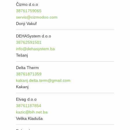
Čizmo d.o.o
38761759065
servis@cizmodoo.com
Donji Vakuf
DEHASystem d.o.o
38762591501
info@dehasystem.ba
Tešanj
Delta Therm
38761871359
kakanj.delta.term@gmail.com
Kakanj
Elvag d.o.o
38761187854
kazic@bih.net.ba
Velika Kladuša