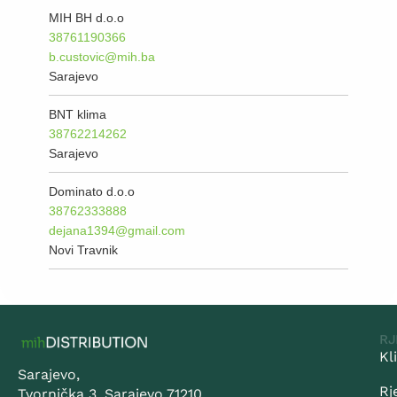
MIH BH d.o.o
38761190366
b.custovic@mih.ba
Sarajevo
BNT klima
38762214262
Sarajevo
Dominato d.o.o
38762333888
dejana1394@gmail.com
Novi Travnik
RJ
Kl
Sarajevo,
Rj
Tvornička 3, Sarajevo 71210