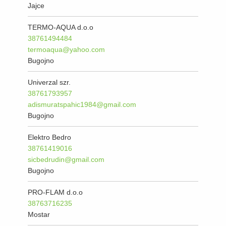
Jajce
TERMO-AQUA d.o.o
38761494484
termoaqua@yahoo.com
Bugojno
Univerzal szr.
38761793957
adismuratspahic1984@gmail.com
Bugojno
Elektro Bedro
38761419016
sicbedrudin@gmail.com
Bugojno
PRO-FLAM d.o.o
38763716235
Mostar