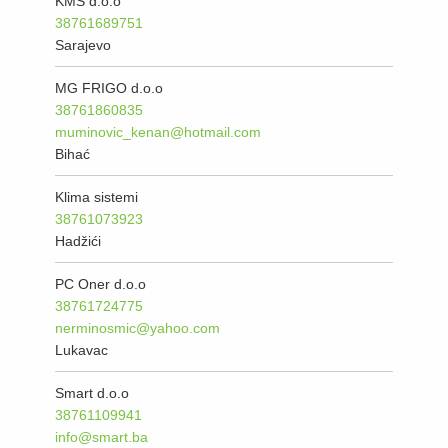
KMS d.o.o
38761689751
Sarajevo
MG FRIGO d.o.o
38761860835
muminovic_kenan@hotmail.com
Bihać
Klima sistemi
38761073923
Hadžići
PC Oner d.o.o
38761724775
nerminosmic@yahoo.com
Lukavac
Smart d.o.o
38761109941
info@smart.ba