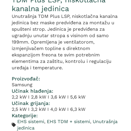
kanalna jedinica
Unutrašnja TDM Plus LSP, niskotlačna kanalna
jedinica bez maske predviđena za montažu u
spušteni strop. Jedinica je predviđena za
ugradnju unutar stropa s visinom od samo
199mm. Opremljena je ventilatorom,
izmjenjivačem topline s direktnom
ekspanzijom freona te svim potrebnim
elementima za zaštitu, kontrolu i regulaciju
uređaja i temperature.
Proizvođač:
Samsung
Učinak hlađenja:
2,2 kW I 2,8 kW I 3,6 kW I 5,6 kW
Učinak grijanja:
2,5 kW I 3,2 kW I 4,0 kW I 6,3 kW
Kategorije:
EHS sistemi
,
EHS TDM + sistemi
,
Unutrašnja
jedinica