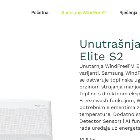
Početna
Samsung WindFree™
Rješenja
Unutrašnja
Elite S2
Unutarnja WindFreeTM Eli
varijanti. Samsung Wind
se ostvaruje toplinska u
brzinom strujanja manjo
topline s direktnom eks
Freezewash funkcijom, W
potrebnim elementima za 
temperature. Dodatno sa
Detector Sensor) i AI fun
rada uređaja uz energet
10,5 kg