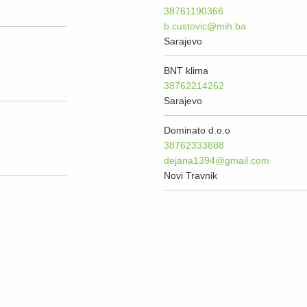
38761190366
b.custovic@mih.ba
Sarajevo
BNT klima
38762214262
Sarajevo
Dominato d.o.o
38762333888
dejana1394@gmail.com
Novi Travnik