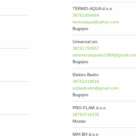
TERMO-AQUA d.o.o
38761494484
termoaqua@yahoo.com
Bugojno
Univerzal szr.
38761793957
adismuratspahic1984@gmail.co
Bugojno
Elektro Bedro
38761419016
sicbedrudin@gmail.com
Bugojno
PRO-FLAM d.o.o
38763716235
Mostar
MIH BH d.o.o