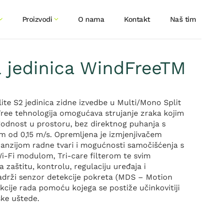
Proizvodi
O nama
Kontakt
Naš tim
 jedinica WindFreeTM
te S2 jedinica zidne izvedbe u Multi/Mono Split
Free tehnologija omogućava strujanje zraka kojim
godnost u prostoru, bez direktnog puhanja s
m od 0,15 m/s. Opremljena je izmjenjivačem
panzijom radne tvari i mogućnosti samočišćenja s
i-Fi modulom, Tri-care filterom te svim
zaštitu, kontrolu, regulaciju uređaja i
drži senzor detekcije pokreta (MDS – Motion
kcije rada pomoću kojega se postiže učinkovitiji
ske uštede.