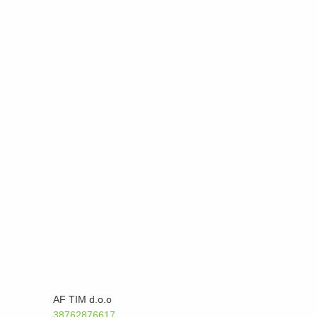
AF TIM d.o.o
38762876617