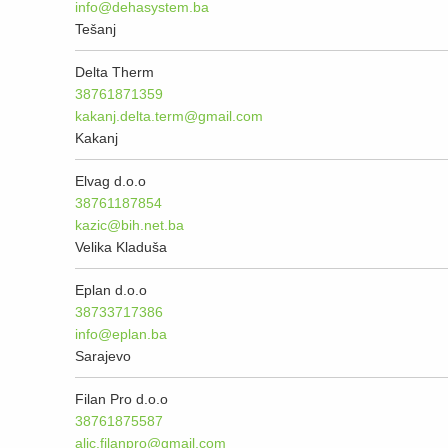
info@dehasystem.ba
Tešanj
Delta Therm
38761871359
kakanj.delta.term@gmail.com
Kakanj
Elvag d.o.o
38761187854
kazic@bih.net.ba
Velika Kladuša
Eplan d.o.o
38733717386
info@eplan.ba
Sarajevo
Filan Pro d.o.o
38761875587
alic.filanpro@gmail.com