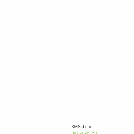
KMS d.o.o
38761689751