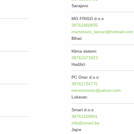
Sarajevo
MG FRIGO d.o.o
38761860835
muminovic_kenan@hotmail.com
Bihać
Klima sistemi
38761073923
Hadžići
PC Oner d.o.o
38761724775
nerminosmic@yahoo.com
Lukavac
Smart d.o.o
38761109941
info@smart.ba
Jajce