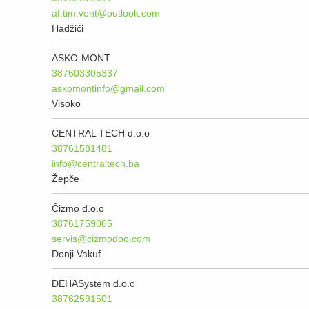
af.tim.vent@outlook.com
Hadžići
ASKO-MONT
387603305337
askomontinfo@gmail.com
Visoko
CENTRAL TECH d.o.o
38761581481
info@centraltech.ba
Žepče
Čizmo d.o.o
38761759065
servis@cizmodoo.com
Donji Vakuf
DEHASystem d.o.o
38762591501