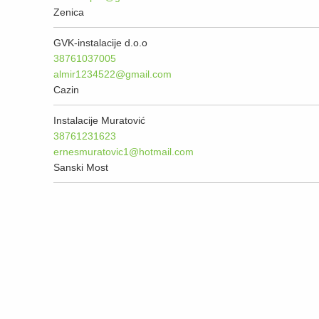
Zenica
GVK-instalacije d.o.o
38761037005
almir1234522@gmail.com
Cazin
Instalacije Muratović
38761231623
ernesmuratovic1@hotmail.com
Sanski Most