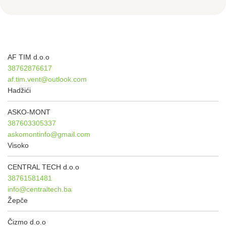
AF TIM d.o.o
38762876617
af.tim.vent@outlook.com
Hadžići
ASKO-MONT
387603305337
askomontinfo@gmail.com
Visoko
CENTRAL TECH d.o.o
38761581481
info@centraltech.ba
Žepče
Čizmo d.o.o