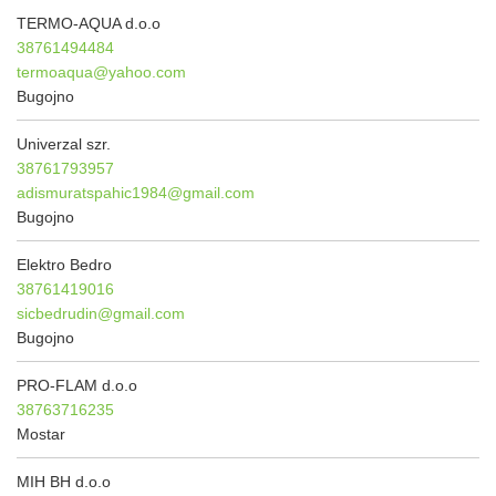
TERMO-AQUA d.o.o
38761494484
termoaqua@yahoo.com
Bugojno
Univerzal szr.
38761793957
adismuratspahic1984@gmail.com
Bugojno
Elektro Bedro
38761419016
sicbedrudin@gmail.com
Bugojno
PRO-FLAM d.o.o
38763716235
Mostar
MIH BH d.o.o