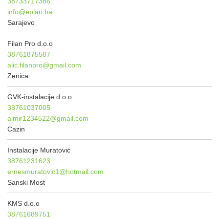
38733717386
info@eplan.ba
Sarajevo
Filan Pro d.o.o
38761875587
alic.filanpro@gmail.com
Zenica
GVK-instalacije d.o.o
38761037005
almir1234522@gmail.com
Cazin
Instalacije Muratović
38761231623
ernesmuratovic1@hotmail.com
Sanski Most
KMS d.o.o
38761689751