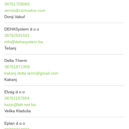
38761759065
servis@cizmodoo.com
Donji Vakuf
DEHASystem d.o.o
38762591501
info@dehasystem.ba
Tešanj
Delta Therm
38761871359
kakanj.delta.term@gmail.com
Kakanj
Elvag d.o.o
38761187854
kazic@bih.net.ba
Velika Kladuša
Eplan d.o.o