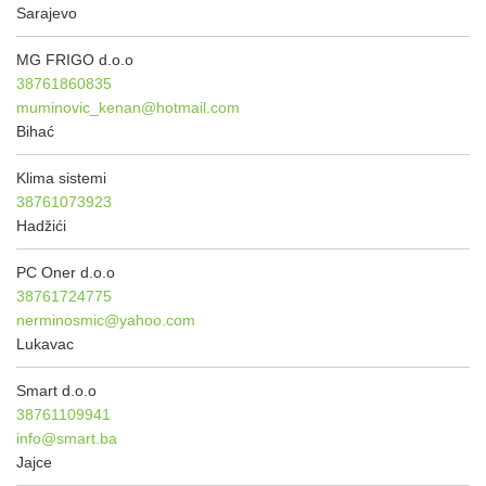
Sarajevo
MG FRIGO d.o.o
38761860835
muminovic_kenan@hotmail.com
Bihać
Klima sistemi
38761073923
Hadžići
PC Oner d.o.o
38761724775
nerminosmic@yahoo.com
Lukavac
Smart d.o.o
38761109941
info@smart.ba
Jajce