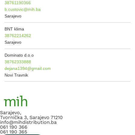
38761190366
b.custovic@mih.ba
Sarajevo
BNT klima
38762214262
Sarajevo
Dominato d.o.o
38762333888
dejana1394@gmail.com
Novi Travnik
Sarajevo,
Tvornička 3, Sarajevo 71210
info@mihdistribution.ba
061 190 366
061 190 365