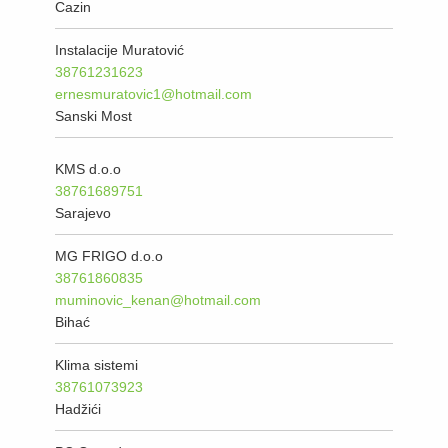
Cazin
Instalacije Muratović
38761231623
ernesmuratovic1@hotmail.com
Sanski Most
KMS d.o.o
38761689751
Sarajevo
MG FRIGO d.o.o
38761860835
muminovic_kenan@hotmail.com
Bihać
Klima sistemi
38761073923
Hadžići