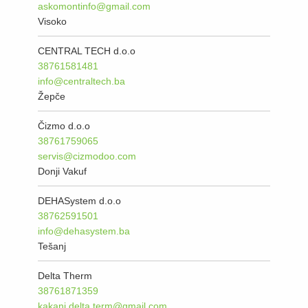
askomontinfo@gmail.com
Visoko
CENTRAL TECH d.o.o
38761581481
info@centraltech.ba
Žepče
Čizmo d.o.o
38761759065
servis@cizmodoo.com
Donji Vakuf
DEHASystem d.o.o
38762591501
info@dehasystem.ba
Tešanj
Delta Therm
38761871359
kakanj.delta.term@gmail.com