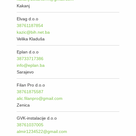
Kakanj
Elvag d.o.o
38761187854
kazic@bih.net.ba
Velika Kladuša
Eplan d.o.o
38733717386
info@eplan.ba
Sarajevo
Filan Pro d.o.o
38761875587
alic.filanpro@gmail.com
Zenica
GVK-instalacije d.o.o
38761037005
almir1234522@gmail.com