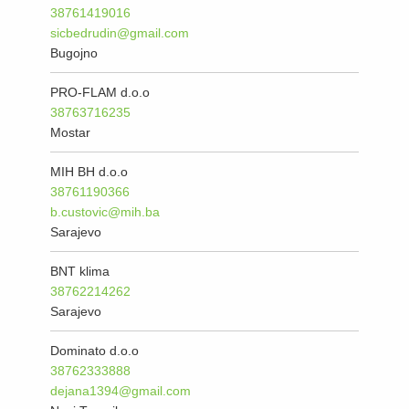
38761419016
sicbedrudin@gmail.com
Bugojno
PRO-FLAM d.o.o
38763716235
Mostar
MIH BH d.o.o
38761190366
b.custovic@mih.ba
Sarajevo
BNT klima
38762214262
Sarajevo
Dominato d.o.o
38762333888
dejana1394@gmail.com