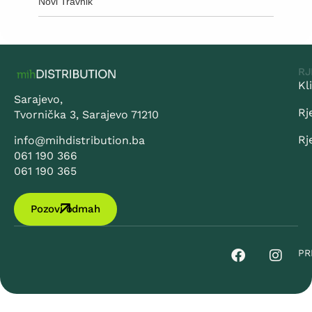
Novi Travnik
RJ
Kl
Sarajevo,
Rj
Tvornička 3, Sarajevo 71210
Rj
info@mihdistribution.ba
061 190 366
061 190 365
Pozovi odmah
PR