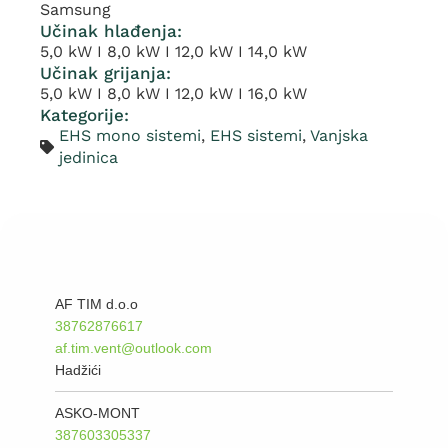
Samsung
Učinak hlađenja:
5,0 kW I 8,0 kW I 12,0 kW I 14,0 kW
Učinak grijanja:
5,0 kW I 8,0 kW I 12,0 kW I 16,0 kW
Kategorije:
EHS mono sistemi
,
EHS sistemi
,
Vanjska
jedinica
AF TIM d.o.o
38762876617
af.tim.vent@outlook.com
Hadžići
ASKO-MONT
387603305337