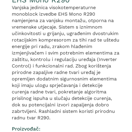
Vanjska jedinica visokotemperaturne
monoblock izvedbe EHS Mono R290
namjenjena za vanjsku montažu, otporna na
vremenske utjecaje. Sistem s iznimnom
učinkovitosti u grijanju, ugrađenim dvostrukim
rotacijskim kompresorom za tihi rad te uštedu
energije pri radu, zrakom hlađenim
izmjenjivačem i svim potrebnim elementima za
zaštitu, kontrolu i regulaciju uređaja (Inverter
Control) i funkcionalni rad. Zbog korištenja
prirodne zapaljive radne tvari uređaj je
opremljen dodatnim sigurnosnim elementima
koji imaju ulogu sprječavanja i detekcije
curenja radne tvari, pokretanje algoritma
prisilnog ispuha u slučaju detekcije curenja,
dok su potencijalni izvori zapaljenja dobro
zabrtvljeni. Rashladni sistem koristi prirodnu
radnu tvar R290.
Proizvođač: