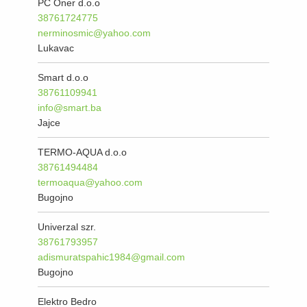
PC Oner d.o.o
38761724775
nerminosmic@yahoo.com
Lukavac
Smart d.o.o
38761109941
info@smart.ba
Jajce
TERMO-AQUA d.o.o
38761494484
termoaqua@yahoo.com
Bugojno
Univerzal szr.
38761793957
adismuratspahic1984@gmail.com
Bugojno
Elektro Bedro