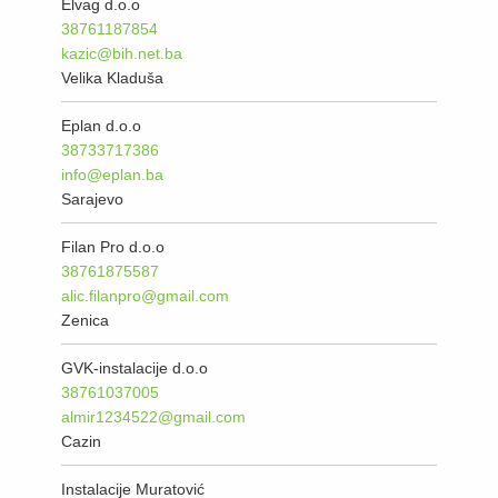
Elvag d.o.o
38761187854
kazic@bih.net.ba
Velika Kladuša
Eplan d.o.o
38733717386
info@eplan.ba
Sarajevo
Filan Pro d.o.o
38761875587
alic.filanpro@gmail.com
Zenica
GVK-instalacije d.o.o
38761037005
almir1234522@gmail.com
Cazin
Instalacije Muratović