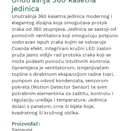
jedinica
Unutrašnja 360 kasetna jedinica modernog i
elegantog dizajna koja omogućava protok
zraka od 360 stupnjeva. Jedinica se sastoji od
pomoćnih ventilatora koji omogućuju potpuno
vodoravan ispuh zraka kojim se ostvaruje
Coanda efekt. Integrirani kružni LED zaslon
pruža jasno vidljiv rad protoka zraka koji se
može podesiti pomoću intuitivnih kontrola.
Opremljena je ventilatorom, izmjenjivačem
topline s direktnom ekspanzijom radne tvari,
pumpom za odvod kondenzata, senzorom
pokreta (Motion Detector Sensor) te svim
potrebnim elementima za zaštitu, kontrolu i
regulaciju uređaja i temperature. Jedinica
dolazi s panelom, crne ili bijele boje,
kvadratnog ili kružnog oblika.
Proizvođač:
Samsung