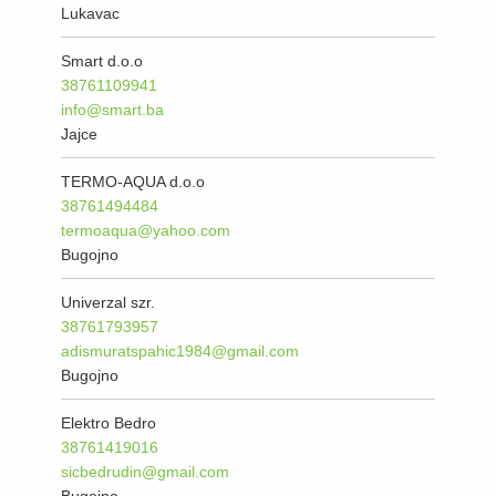
Lukavac
Smart d.o.o
38761109941
info@smart.ba
Jajce
TERMO-AQUA d.o.o
38761494484
termoaqua@yahoo.com
Bugojno
Univerzal szr.
38761793957
adismuratspahic1984@gmail.com
Bugojno
Elektro Bedro
38761419016
sicbedrudin@gmail.com