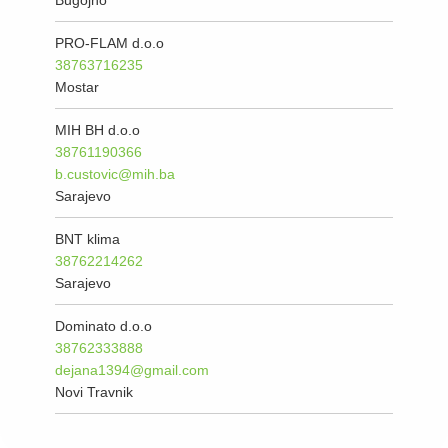
Bugojno
PRO-FLAM d.o.o
38763716235
Mostar
MIH BH d.o.o
38761190366
b.custovic@mih.ba
Sarajevo
BNT klima
38762214262
Sarajevo
Dominato d.o.o
38762333888
dejana1394@gmail.com
Novi Travnik