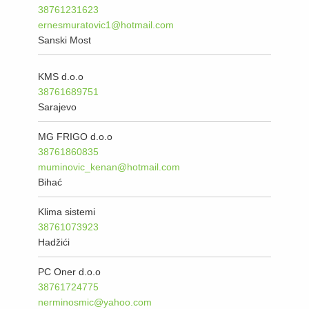
38761231623
ernesmuratovic1@hotmail.com
Sanski Most
KMS d.o.o
38761689751
Sarajevo
MG FRIGO d.o.o
38761860835
muminovic_kenan@hotmail.com
Bihać
Klima sistemi
38761073923
Hadžići
PC Oner d.o.o
38761724775
nerminosmic@yahoo.com