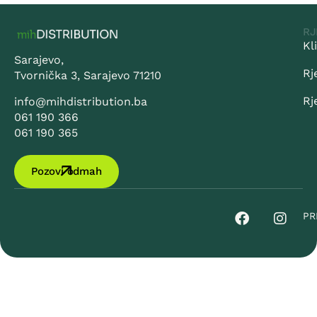
RJ
Kl
Sarajevo,
Rj
Tvornička 3, Sarajevo 71210
Rj
info@mihdistribution.ba
061 190 366
061 190 365
Pozovi odmah
PR