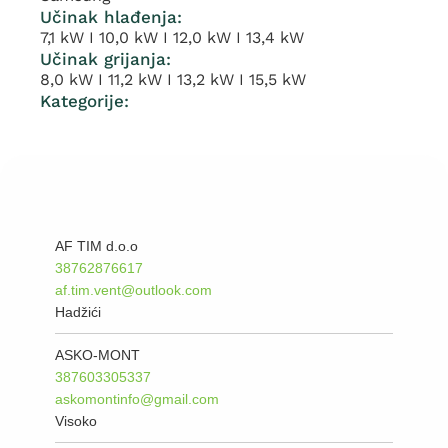
Učinak hlađenja:
7,1 kW I 10,0 kW I 12,0 kW I 13,4 kW
Učinak grijanja:
8,0 kW I 11,2 kW I 13,2 kW I 15,5 kW
Kategorije:
AF TIM d.o.o
38762876617
af.tim.vent@outlook.com
Hadžići
ASKO-MONT
387603305337
askomontinfo@gmail.com
Visoko