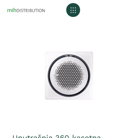
Unutrašnja 360 kasetna