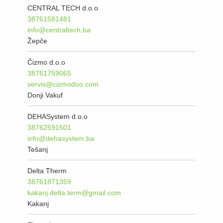
CENTRAL TECH d.o.o
38761581481
info@centraltech.ba
Žepče
Čizmo d.o.o
38761759065
servis@cizmodoo.com
Donji Vakuf
DEHASystem d.o.o
38762591501
info@dehasystem.ba
Tešanj
Delta Therm
38761871359
kakanj.delta.term@gmail.com
Kakanj